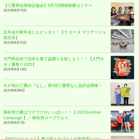
【三重県信用保証協会】9月7日開催創業セミナー
2025年8月19日
忘年会や新年会にもピッタリ！【ラ セーヌ マリアージュ
四日市】
2025年8月15日
大門商店街で浴衣を着て盆踊りを楽しもう！！【大門キ
モノ夏祭り2025】
2025年8月14日
今が旬の三重の『なし』第5回三重県なし品評会開催！
2025年8月8日
御在所の夏はワクワクがいっぱい！！【 2025Summer
Campaign 】／ 御在所ロープウエイ
2025年8月7日
【NEXTクリエイト】夏の家トラブル！台風被害につい