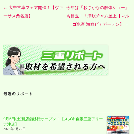
←
大中古車フェア開催！【ヴァ
今年は「おさかなの解体ショー」
Post navigation
ーサス桑名店】
も目玉！！津駅チャム屋上【マル
ゴ水産 海鮮ビアガーデン】
→
最近のリポート
9月6日(土)新店舗移転オープン！【スズキ自販三重アリー
ナ津店】
2025年8月29日