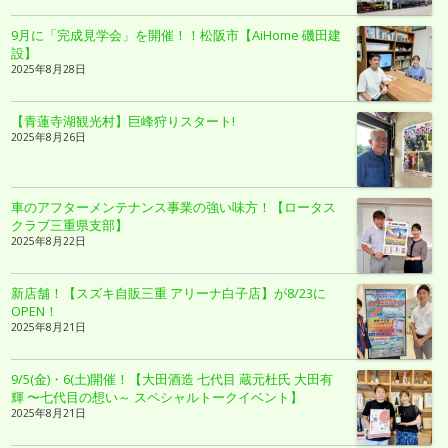
9月に「完成見学会」を開催！！松阪市【AiHome 磯田建
設】
2025年8月28日
【青蓮寺湖観光村】巨峰狩りスタート!
2025年8月26日
車のアフターメンテナンス事業の強い味方！【ロータス
クラブ三重県支部】
2025年8月22日
新店舗！【スズキ自販三重 アリーナ白子店】が8/23に
OPEN！
2025年8月21日
9/5(金)・6(土)開催！【大田酒造 七代目 蔵元杜氏 大田有
輝 〜七代目の想い～ スペシャルトークイベント】
2025年8月21日