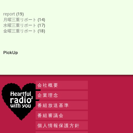
report
(19)
月曜三重リポート
(14)
水曜三重リポート
(17)
金曜三重リポート
(18)
PickUp
会社概要
企業理念
番組放送基準
番組審議会
個人情報保護方針