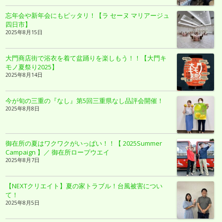
忘年会や新年会にもピッタリ！【ラ セーヌ マリアージュ
四日市】
2025年8月15日
大門商店街で浴衣を着て盆踊りを楽しもう！！【大門キ
モノ夏祭り2025】
2025年8月14日
今が旬の三重の『なし』第5回三重県なし品評会開催！
2025年8月8日
御在所の夏はワクワクがいっぱい！！【 2025Summer
Campaign 】／ 御在所ロープウエイ
2025年8月7日
【NEXTクリエイト】夏の家トラブル！台風被害につい
て！
2025年8月5日