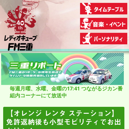
毎週月曜、水曜、金曜の17:41 つながるジカン番
組内コーナーにて放送中
【オレンジ レンタ ステーション】
免許返納後も小型モビリティでお出