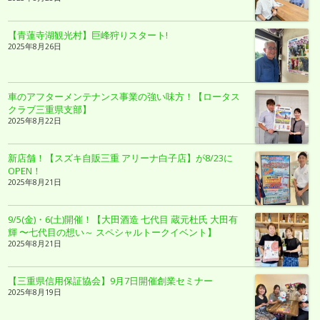
【青蓮寺湖観光村】巨峰狩りスタート!
2025年8月26日
車のアフターメンテナンス事業の強い味方！【ロータス
クラブ三重県支部】
2025年8月22日
新店舗！【スズキ自販三重 アリーナ白子店】が8/23に
OPEN！
2025年8月21日
9/5(金)・6(土)開催！【大田酒造 七代目 蔵元杜氏 大田有
輝 〜七代目の想い～ スペシャルトークイベント】
2025年8月21日
【三重県信用保証協会】9月7日開催創業セミナー
2025年8月19日